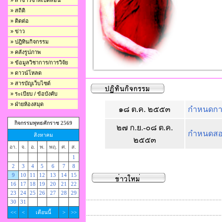
» สาขาวิชาที่เปิดสอน
» สถิติ
» ติดต่อ
» ข่าว
» ปฎิทินกิจกรรม
» คลังรูปภาพ
» ข้อมูลวิชาการ/การวิจัย
» ดาวน์โหลด
» สารบัญเว็บไซด์
» ระเบียบ / ข้อบังคับ
» ฝ่ายห้องสมุด
๑๘ ต.ค. ๒๕๕๓
กำหนดการเ
กิจกรรมพุทธศักราช 2569
๒๗ ก.ย.-๐๘ ต.ค.
กำหนดสอบ
สิงหาคม
๒๕๕๓
อา.
จ.
อ.
พ.
พฤ.
ศ.
ส.
1
2
3
4
5
6
7
8
9
10
11
12
13
14
15
16
17
18
19
20
21
22
23
24
25
26
27
28
29
30
31
<<
<
เดือนนี้
>
>>